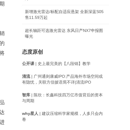
期
新增激光雷达/标配自适应悬架 全新深蓝S05
售11.59万起
超长轴距可选激光雷达 东风日产NX7申报图
销
曝光
的
态度原创
将
公开课
| 史上最完美的【八段锦】教学
清流
| 广州通则康威IPO:产品海外市场空间或
有隐忧，关联方信披语焉不详|清流IPO
智库
| 陈欣：长鑫科技四万亿市值背后的资本
与周期
品
达
why星人
| 建议压缩科学家规模，人多只会内
卷
进