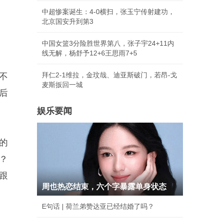
中超惨案诞生：4-0横扫，张玉宁传射建功，
北京国安升到第3
中国女篮3分险胜世界第八，张子宇24+11内
线无解，杨舒予12+6王思雨7+5
拜仁2-1维拉，金玟哉、迪亚斯破门，若昂-戈
不
麦斯扳回一城
后
娱乐要闻
的
？
跟
周也热恋结束，六个字暴露单身状态
E句话 | 荷兰弟赞达亚已经结婚了吗？