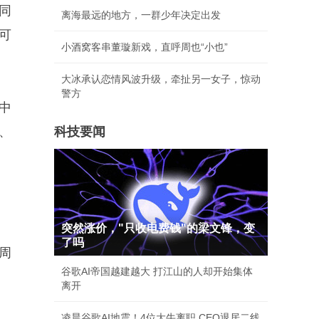
同
离海最远的地方，一群少年决定出发
可
小酒窝客串董璇新戏，直呼周也“小也”
大冰承认恋情风波升级，牵扯另一女子，惊动
警方
中
、
科技要闻
突然涨价，"只收电费钱"的梁文锋，变
了吗
周
谷歌AI帝国越建越大 打江山的人却开始集体
离开
凌晨谷歌AI地震！4位大牛离职 CEO退居二线