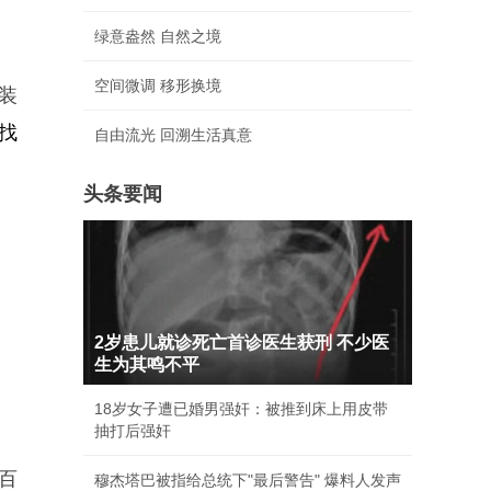
绿意盎然 自然之境
空间微调 移形换境
装
找
自由流光 回溯生活真意
头条要闻
2岁患儿就诊死亡首诊医生获刑 不少医
生为其鸣不平
18岁女子遭已婚男强奸：被推到床上用皮带
抽打后强奸
百
穆杰塔巴被指给总统下"最后警告" 爆料人发声