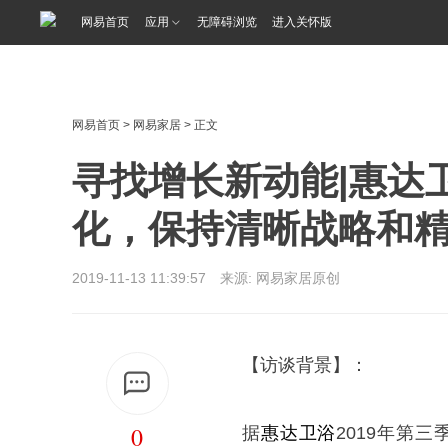
<%@ /0080/e/0080ep_includecss_1301.vm %>
网易首页
应用
无障碍浏览
进入关怀版
网易首页
>
网易家居
> 正文
寻找增长新动能|惠达
化，保持清晰战略和
2019-11-13 11:39:57 来源: 网易家居原创
【访谈背景】：
0
据
惠达卫浴
2019年第