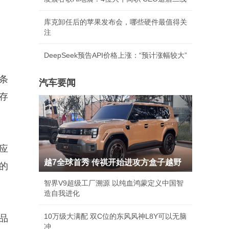
库克卸任后的苹果发布会，哪些硬件最值得关
注
DeepSeek预告API价格上涨：“预计涨幅较大”
条
汽车要闻
存
应
越7全球首秀 传祺开始进攻方盒子越野
的
智界V9超级工厂溯源 以纯血鸿蒙定义中国智
造自我进化
10万级大满配 双C位的东风风神L8Y可以无脑
品
冲