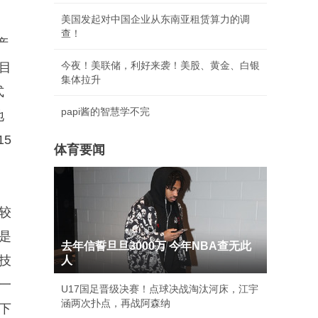
美国发起对中国企业从东南亚租赁算力的调
查！
产
今夜！美联储，利好来袭！美股、黄金、白银
项目
集体拉升
式
papi酱的智慧学不完
地
5
体育要闻
较
是
去年信誓旦旦3000万 今年NBA查无此
技
人
一
U17国足晋级决赛！点球决战淘汰河床，江宇
涵两次扑点，再战阿森纳
下