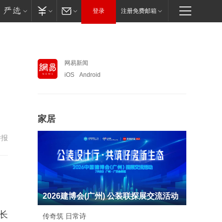
登录
注册免费邮箱
网易新闻
iOS
Android
家居
举报
2026建博会(广州) 公装联探展交流活动
长
传奇筑 日常诗