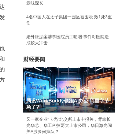
意味深长
达
发
4名中国人在太子集团一园区被围殴 致1死3重
伤
婚外胚胎案涉事医院员工哽咽:事件对医院造
成较大冲击
也
和
财经要闻
的
方
腾讯WorkBuddy领跑AI办公 阿里字节
急了?
又一家企业“卡壳”北交所上市申报关，背靠长
光华芯、华工科技两大上市公司，华日激光闯
关A股缘何掉队？