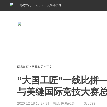
<%@ /0080/e/0080ep_includecss_1301.vm %>
网易首页
应用
无障碍浏览
网易首页
>
网易家居
> 正文
“大国工匠”一线比拼
与美缝国际竞技大赛
2020-12-18 18:27:38 来源: 网易家居
358099