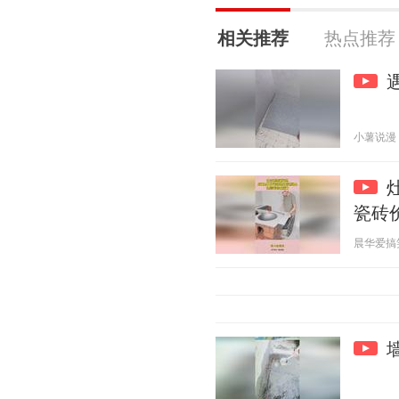
相关推荐
热点推荐
小薯说漫 20
瓷砖
晨华爱搞笑 2