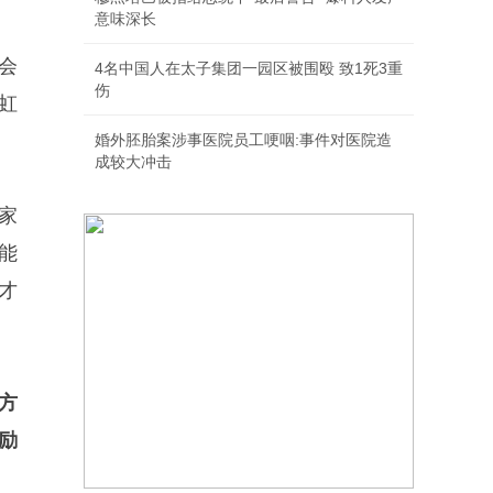
意味深长
会
4名中国人在太子集团一园区被围殴 致1死3重
伤
虹
婚外胚胎案涉事医院员工哽咽:事件对医院造
成较大冲击
家
能
才
方
励