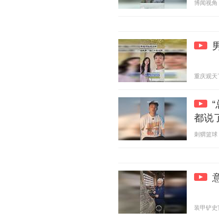
博闻视角 20
重庆观天下 2
都说
刺猬篮球 20
装甲铲史官 2