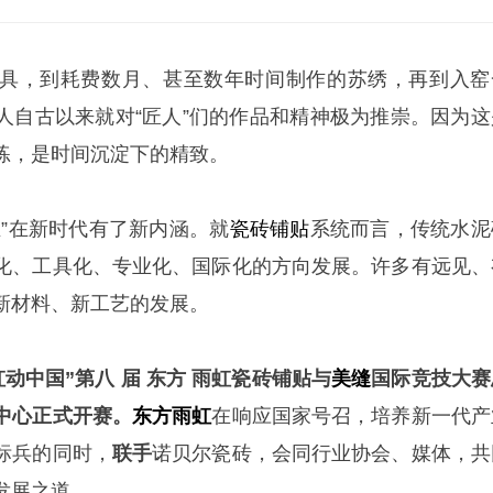
具，到耗费数月、甚至数年时间制作的苏绣，再到入窑
人自古以来就对“匠人”们的作品和精神极为推崇。因为这
练，是时间沉淀下的精致。
匠
”在新时代有了新内涵。就
瓷砖铺贴
系统而言，传统水泥
化、工具化、专业化、国际化的方向发展。许多有远见、
新材料、新工艺的发展。
虹动中国”第八
届
东方
雨虹瓷砖铺贴与
美缝
国际竞技大赛
中心正式开赛。
东方雨虹
在响应国家号召，培养新一代产
标兵的同时，
联手
诺贝尔瓷砖，会同行业协会、媒体，共
发展之道。