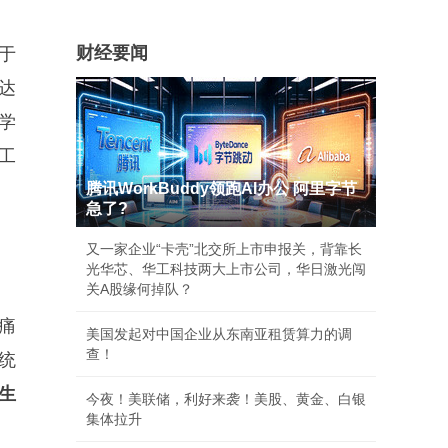
财经要闻
于
达
学
工
腾讯WorkBuddy领跑AI办公 阿里字节
急了?
又一家企业“卡壳”北交所上市申报关，背靠长
光华芯、华工科技两大上市公司，华日激光闯
关A股缘何掉队？
痛
美国发起对中国企业从东南亚租赁算力的调
查！
统
生
今夜！美联储，利好来袭！美股、黄金、白银
集体拉升