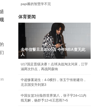
papi酱的智慧学不完
盛
体育要闻
现
的
去年信誓旦旦3000万 今年NBA查无此
们
人
U17国足晋级决赛！点球决战淘汰河床，江宇
涵两次扑点，再战阿森纳
95
中超惨案诞生：4-0横扫，张玉宁传射建功，
北京国安升到第3
中国女篮3分险胜世界第八，张子宇24+11内
线无解，杨舒予12+6王思雨7+5