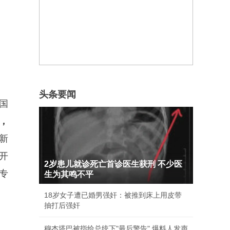
头条要闻
国
，
新
开
2岁患儿就诊死亡首诊医生获刑 不少医
专
生为其鸣不平
18岁女子遭已婚男强奸：被推到床上用皮带
抽打后强奸
穆杰塔巴被指给总统下"最后警告" 爆料人发声