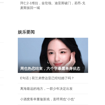
拜仁2-1维拉，金玟哉、迪亚斯破门，若昂-戈
麦斯扳回一城
娱乐要闻
周也热恋结束，六个字暴露单身状态
E句话 | 荷兰弟赞达亚已经结婚了吗？
离海最远的地方，一群少年决定出发
小酒窝客串董璇新戏，直呼周也“小也”