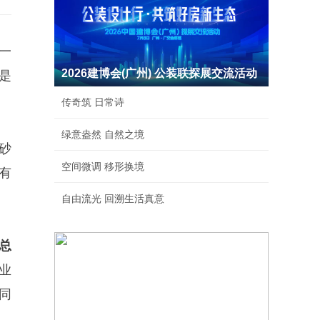
一
2026建博会(广州) 公装联探展交流活动
是
传奇筑 日常诗
绿意盎然 自然之境
砂
空间微调 移形换境
有
自由流光 回溯生活真意
总
业
同