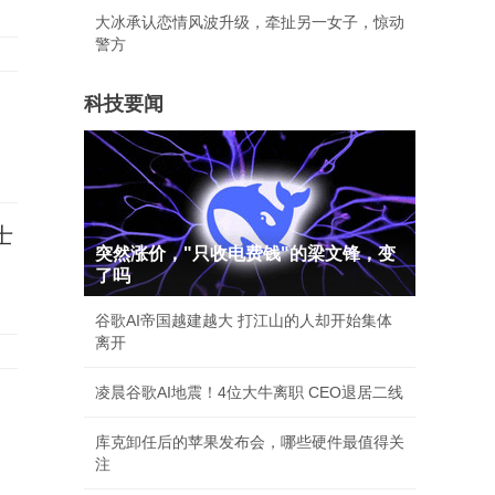
大冰承认恋情风波升级，牵扯另一女子，惊动
警方
科技要闻
士
突然涨价，"只收电费钱"的梁文锋，变
了吗
谷歌AI帝国越建越大 打江山的人却开始集体
离开
凌晨谷歌AI地震！4位大牛离职 CEO退居二线
库克卸任后的苹果发布会，哪些硬件最值得关
注