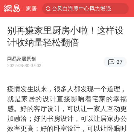
家居
台风白海豚中心风力增强
向鹏0-3不敌张本智和
别再嫌家里厨房小啦！这样设
百花奖开幕式
计收纳量轻松翻倍
四川宜宾高县4.9级地震致1死
广东雷州通报特教老师招聘违规事件
网易家居原创
27
“新疆阿勒泰八月能滑雪”不实
2022-03-30 07:02
刘国正说向鹏打得很窝囊
疫情发生以来，很多人都发现一个道理，
我国外贸延续良好增长态势
就是家居的设计直接影响着宅家的幸福
陈幸同晋级WTT横滨冠军赛8强
感。好的客厅设计，可以让一家人互动更
国防部：中国军队坚决反制任何闹海挑衅图谋
加融洽；好的书房设计，可以让居家办公
宇树科技中一签需缴款7.54万元
效率更高；好的卧室设计，可以让卧眠时