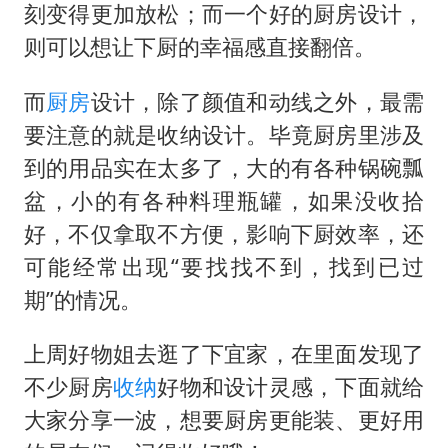
两名乘客在飞机上因调节座椅起冲突
刻变得更加放松；而一个好的厨房设计，
女儿为争财产堵门阻挠父亲出殡
则可以想让下厨的幸福感直接翻倍。
今日立秋你咬秋了吗
而
厨房
设计，除了颜值和动线之外，最需
“今天得有40℃了吧 为啥还不预警”
要注意的就是收纳设计。毕竟厨房里涉及
夯实基础开新局
到的用品实在太多了，大的有各种锅碗瓢
盆，小的有各种料理瓶罐，如果没收拾
好，不仅拿取不方便，影响下厨效率，还
可能经常出现“要找找不到，找到已过
期”的情况。
上周好物姐去逛了下宜家，在里面发现了
不少厨房
收纳
好物和设计灵感，下面就给
大家分享一波，想要厨房更能装、更好用