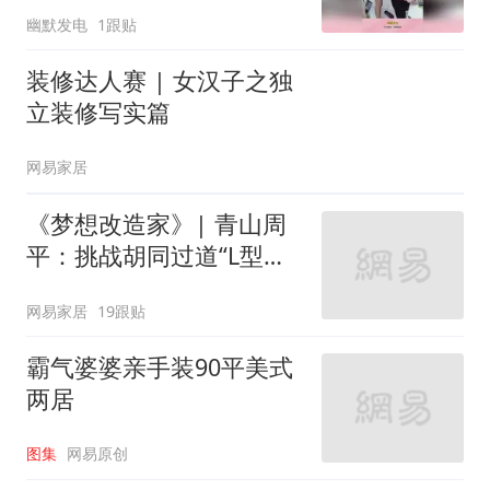
子喝一口！
幽默发电
1跟贴
装修达人赛 | 女汉子之独
立装修写实篇
网易家居
《梦想改造家》| 青山周
平：挑战胡同过道“L型的
家”
网易家居
19跟贴
霸气婆婆亲手装90平美式
两居
图集
网易原创