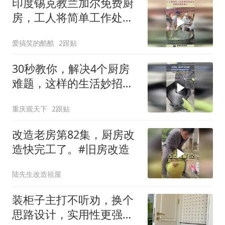
印度锡克教兰加尔免费厨
房，工人将简单工作处理
得更复杂，这操作都看傻
爱搞笑的酷酷
2跟贴
了
30秒教你，解决4个厨房
难题，这样的生活妙招还
是太好用啦！
重庆观天下
2跟贴
改造老房第82集，厨房改
造快完工了。#旧房改造
陆先生改造祖屋
装柜子主打不听劝，换个
思路设计，实用性更强，