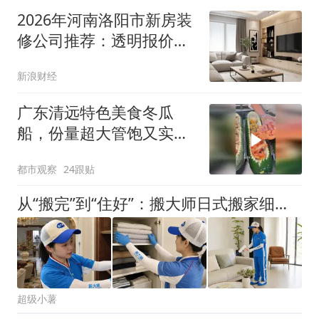
2026年河南洛阳市新房装
修公司推荐：透明报价，
省心
新浪财经
广东清远特色美食冬瓜
船，份量超大管饱又实
在，网友：一餐吃完一个
都市观察
24跟贴
冬瓜餐也是蛮厉害的
从“搬完”到“住好”：搬大师日式搬家细化还原复位服务
超级小薯