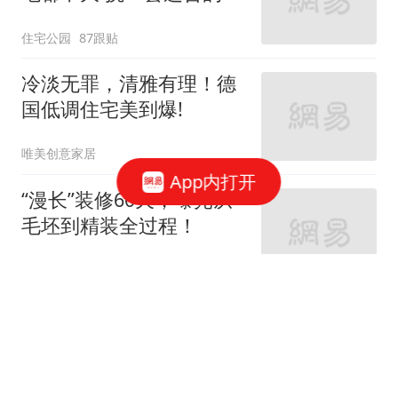
住宅公园
87跟贴
冷淡无罪，清雅有理！德
国低调住宅美到爆!
唯美创意家居
App内打开
“漫长”装修60天，曝光从
毛坯到精装全过程！
家庭装修设计
66跟贴
女神的婚房真让人羡慕！
地中海与田园风的亲密接
触
七九八零室内设计