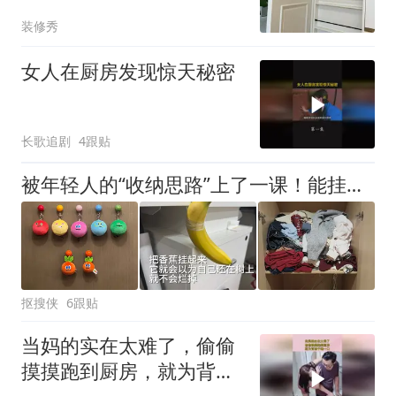
完全可以照搬回家
装修秀
女人在厨房发现惊天秘密
长歌追剧
4跟贴
被年轻人的“收纳思路”上了一课！能挂就挂，家里一点都不挤
抠搜侠
6跟贴
当妈的实在太难了，偷偷
摸摸跑到厨房，就为背孩