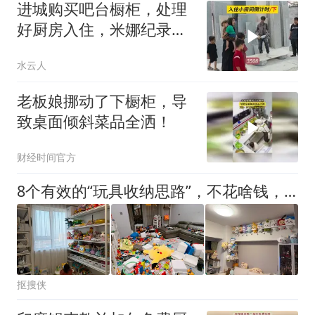
进城购买吧台橱柜，处理
好厨房入住，米娜纪录片
3508
水云人
老板娘挪动了下橱柜，导
致桌面倾斜菜品全洒！
财经时间官方
8个有效的“玩具收纳思路”，不花啥钱，玩具再多也不怕乱！
抠搜侠