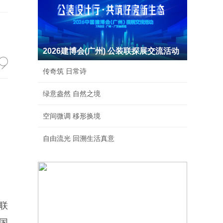
2026建博会(广州) 公装联探展交流活动
传奇筑 日常诗
绿意盎然 自然之境
空间微调 移形换境
自由流光 回溯生活真意
联
国