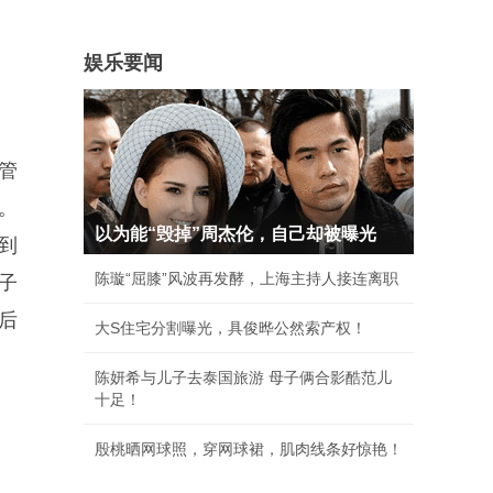
娱乐要闻
管
。
以为能“毁掉”周杰伦，自己却被曝光
到
陈璇“屈膝”风波再发酵，上海主持人接连离职
子
后
大S住宅分割曝光，具俊晔公然索产权！
陈妍希与儿子去泰国旅游 母子俩合影酷范儿
十足！
殷桃晒网球照，穿网球裙，肌肉线条好惊艳！