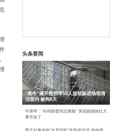
总
理
作
头条要闻
。
理
"黄牛"撬开围挡带10人提前躲进场馆清
洁室内 被拘8天
牛弹琴："向特朗普同志致敬" 美国超级抹红大
赛开始了
男子赴曼谷收"生意回款"失联超50天 姐姐孤