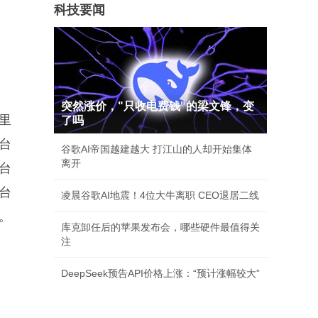
科技要闻
突然涨价，"只收电费钱"的梁文锋，变
里
了吗
台
谷歌AI帝国越建越大 打江山的人却开始集体
离开
台
台
凌晨谷歌AI地震！4位大牛离职 CEO退居二线
。
库克卸任后的苹果发布会，哪些硬件最值得关
注
DeepSeek预告API价格上涨：“预计涨幅较大”