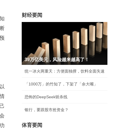
财经要闻
知
断
预
39万亿美元，风险越来越高了！
统一冰火两重天：方便面独撑，饮料全面失速
「1000万」的竹知了，下架了「余大嘴」
以
情
恐怖的DeepSeek斩杀线
己
银行，要跟股市抢资金？
会
体育要闻
功