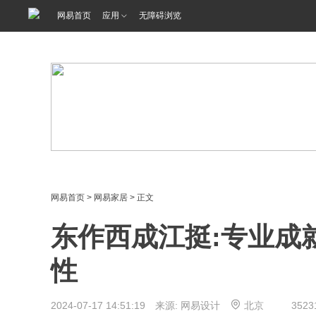
<%@ /0080/e/0080ep_includecss_1301.vm %>
网易首页
应用
无障碍浏览
网易首页
>
网易家居
> 正文
东作西成江挺:专业成
性
2024-07-17 14:51:19 来源: 网易设计
北京
3523