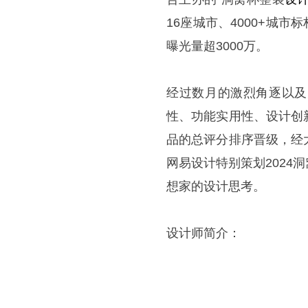
16
座城市、
4000+
城市标
曝光量超
3000
万。
经过数月的激烈角逐以及
性、功能实用性、设计创
品的总评
分排序晋
级，经
网易设计特别策划
2
024
想家的设计思考。
设计师简介：