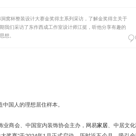
24洞窝杯整装设计大赛金奖得主系列采访，了解金奖得主关于
期我们采访了东作西成工作室设计师江挺，听他分享有趣的
思想。
造中国人的理想居住样本
。
饰业商会、中国室内装饰协会
主办，网易
家居
、中居文化
计
大奖赛
”
于
2024
年
1
月正式启动。历时近五个月，吸引全