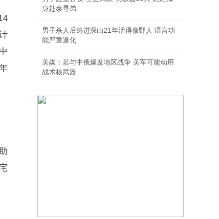
身赴泰寻弟
1
4
男子杀人后逃进深山21年活得像野人 语言功
计
能严重退化
中
美媒：若与中俄爆发地区战争 美军可能动用
年
战术核武器
助
宅