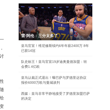
雷·阿伦：三分太多了
一
皇马官宣！维尼修斯续约6年年薪2400万 8年
，
已获14冠
讨
队史标王！皇马官宣19岁迪奥曼德加盟：转
会费1.4亿欧
皇马认栽正式退出！曝巴萨与罗德里达协议
性
报价6000万欧与曼城谈判
随
西媒：皇马非常平静地接受了罗德里加盟巴萨
给
的决定
变