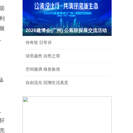
居
利
展
2026建博会(广州) 公装联探展交流活动
、
传奇筑 日常诗
绿意盎然 自然之境
空间微调 移形换境
品
自由流光 回溯生活真意
、
轩
亮