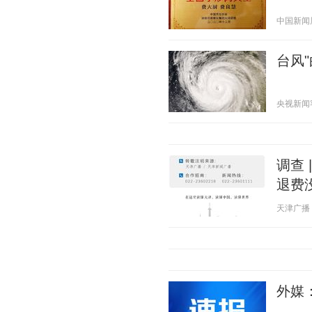
中国新闻周刊
台风
央视新闻客户
调查 
退费
天津广播 20
外媒