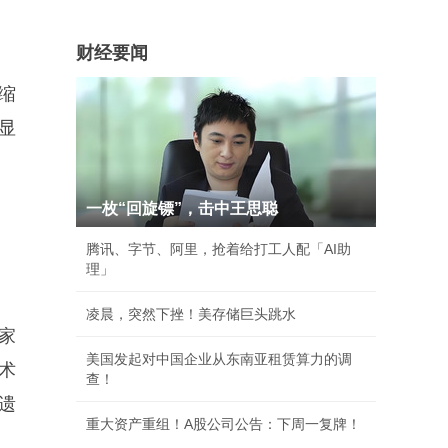
财经要闻
缩
显
一枚“回旋镖”，击中王思聪
腾讯、字节、阿里，抢着给打工人配「AI助
理」
凌晨，突然下挫！美存储巨头跳水
家
美国发起对中国企业从东南亚租赁算力的调
术
查！
遗
重大资产重组！A股公司公告：下周一复牌！