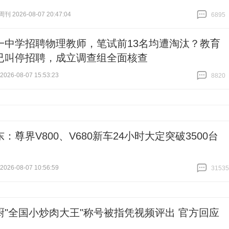
 2026-08-07 20:47:04
6895
跟贴
6895
一中学招聘物理教师，笔试前13名均遭淘汰？教育
已叫停招聘，成立调查组全面核查
26-08-07 15:53:23
8820
跟贴
8820
：尊界V800、V680新车24小时大定突破3500台
26-08-07 10:56:59
31535
跟贴
31535
厨"全国小炒肉大王"称号被指凭视频评出 官方回应