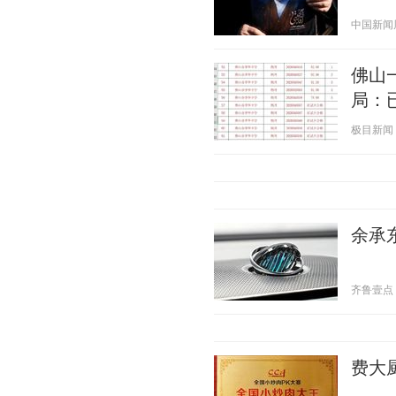
中国新闻周刊
佛山
局：
极目新闻 20
余承东
齐鲁壹点 20
费大