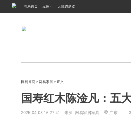
<%@ /0080/e/0080ep_includecss_1301.vm %>
网易首页
应用
无障碍浏览
网易首页
>
网易家居
> 正文
国寿红木陈淦凡：五大
2025-04-03 16:27:41 来源: 网易家居家具
广东