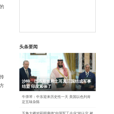
的
头条要闻
传
沙特、巴基斯坦和土耳其三国结成军事
方
结盟 印度紧张了
牛弹琴：中东迎来历史性一天 美国以色列肯
定五味杂陈
五角大楼对药明康德"中国军工企业"的认定 被