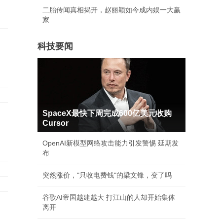
二胎传闻真相揭开，赵丽颖如今成内娱一大赢
家
科技要闻
SpaceX最快下周完成600亿美元收购
Cursor
OpenAI新模型网络攻击能力引发警惕 延期发
布
突然涨价，"只收电费钱"的梁文锋，变了吗
谷歌AI帝国越建越大 打江山的人却开始集体
离开