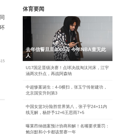
体育要闻
同
环
去年信誓旦旦3000万 今年NBA查无此
人
15
U17国足晋级决赛！点球决战淘汰河床，江宇
涵两次扑点，再战阿森纳
中超惨案诞生：4-0横扫，张玉宁传射建功，
北京国安升到第3
中国女篮3分险胜世界第八，张子宇24+11内
线无解，杨舒予12+6王思雨7+5
曝莱昂纳德案预计协商和解！名嘴要求重罚：
鲍尔默和小卡都该禁赛一年