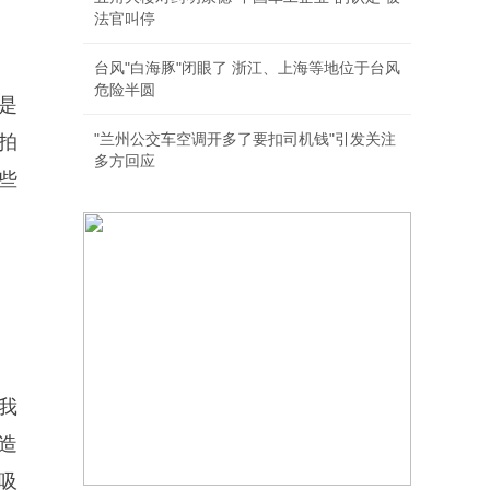
法官叫停
台风"白海豚"闭眼了 浙江、上海等地位于台风
危险半圆
是
"兰州公交车空调开多了要扣司机钱"引发关注
拍
多方回应
些
我
造
吸