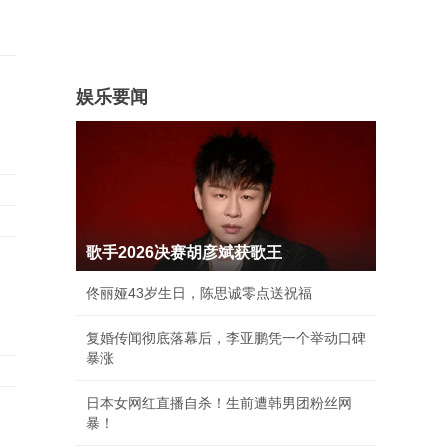
娱乐要闻
歌手2026决赛胡彦斌获歌王
佟丽娅43岁生日，陈思诚零点送祝福
复婚传闻彻底落幕后，李亚鹏凭一个举动口碑
暴涨
日本女网红直播自杀！生前遭韩男团粉丝网
暴！