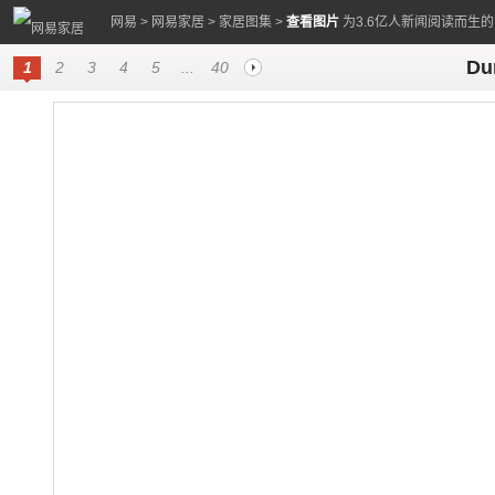
网易
>
网易家居
>
家居图集
>
查看图片
为3.6亿人新闻阅读而生
D
1
2
3
4
5
...
40