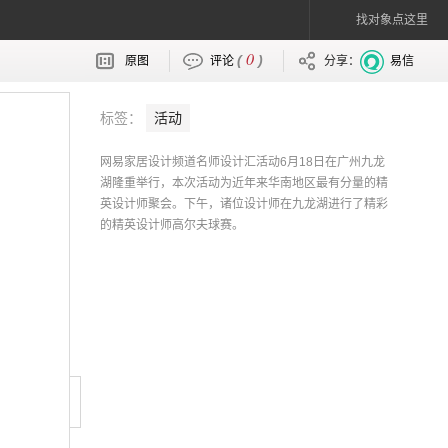
找对象点这里
0
(
)
原图
评论
分享：
易信
标签：
活动
网易家居设计频道名师设计汇活动6月18日在广州九龙
湖隆重举行，本次活动为近年来华南地区最有分量的精
英设计师聚会。下午，诸位设计师在九龙湖进行了精彩
的精英设计师高尔夫球赛。