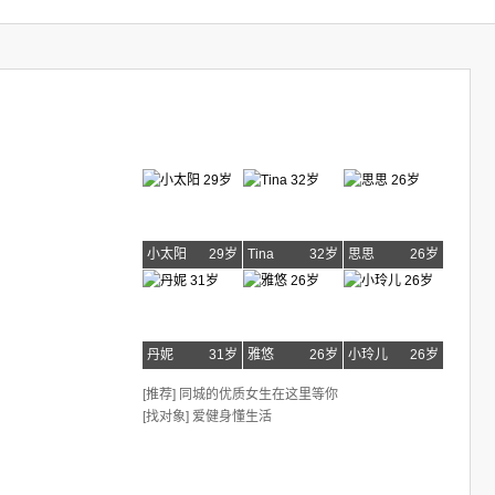
小太阳
29岁
Tina
32岁
思思
26岁
丹妮
31岁
雅悠
26岁
小玲儿
26岁
[推荐] 同城的优质女生在这里等你
[找对象] 爱健身懂生活