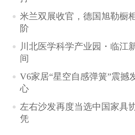
米兰双展收官，德国旭勒橱
阶
川北医学科学产业园・临江新
间
V6家居“星空自感弹簧”震
心
左右沙发再度当选中国家具
凭