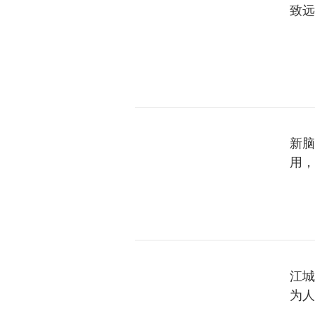
致远
新脑
用，
江城
为人