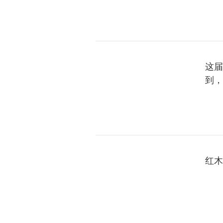
这届
到，
红木