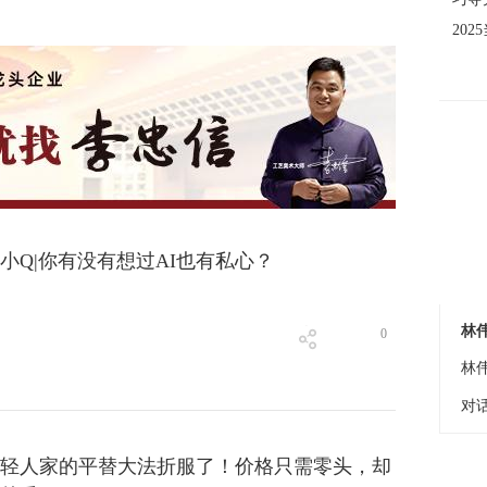
20
小Q|你有没有想过AI也有私心？
对
0
轻人家的平替大法折服了！价格只需零头，却