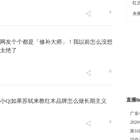
0
网友个个都是「修补大师」！我以前怎么没想
太绝了
0
直播li
小Q|如果苏轼来教红木品牌怎么做长期主义
广东
0
20
第1
巧夺