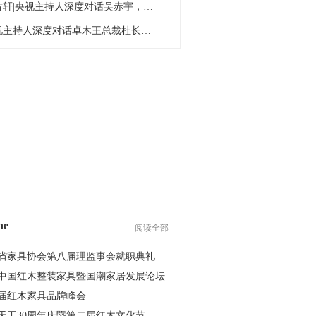
红古轩|央视主持人深度对话吴赤宇，探究中
央视主持人深度对话卓木王总裁杜长江，探寻
ne
阅读全部
省家具协会第八届理监事会就职典礼
26中国红木整装家具暨国潮家居发展论坛
6届红木家具品牌峰会
天工30周年庆暨第二届红木文化节