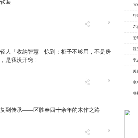
软装
宜
巧
0
左
芝
源
轻人「收纳智慧」惊到：柜子不够用，不是房
，是我没开窍！
李
美
0
卓
联
复到传承——区胜春四十余年的木作之路
0