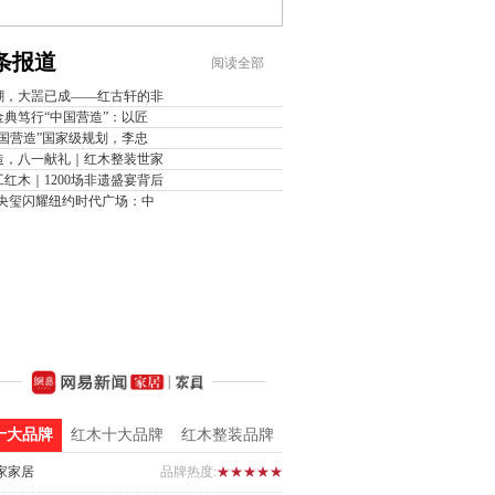
条报道
阅读全部
潮，大噐已成——红古轩的非
金典笃行“中国营造”：以匠
中国营造”国家级规划，李忠
造，八一献礼｜红木整装世家
红木｜1200场非遗盛宴背后
·央玺闪耀纽约时代广场：中
十大品牌
红木十大品牌
红木整装品牌
家家居
品牌热度:
★★★★★