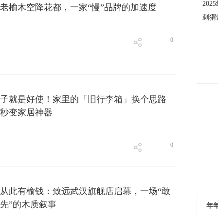
20
老榆木空降花都，一家“慢”品牌的加速度
刺猬
0
子就是好使！家里的「旧行李箱」换个思路
秒变家居神器
0
卓木
从此有榆钱：致远武汉旗舰店启幕，一场“敢
先”的木质叙事