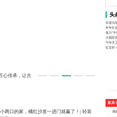
头
非遗当
年年红
借力“
大国匠
巧夺天工
红宝轩
以匠心传承，让古
家具
㎡小两口的家，橘红沙发一进门就赢了！| 轻装
顾