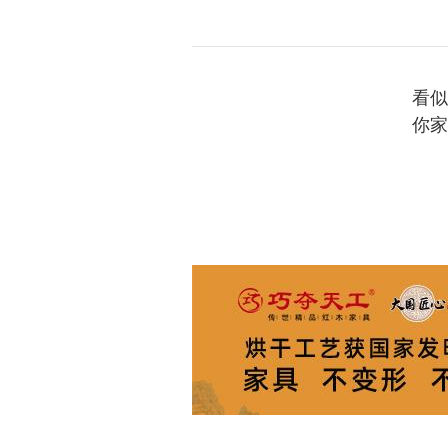
看似
你家