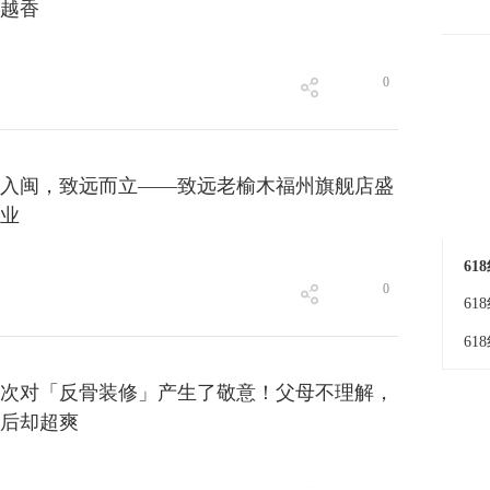
越香
0
入闽，致远而立——致远老榆木福州旗舰店盛
业
6
0
6
6
6
次对「反骨装修」产生了敬意！父母不理解，
后却超爽