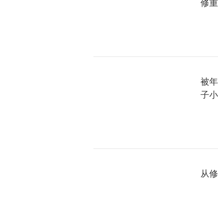
修重
被年
子小
从修