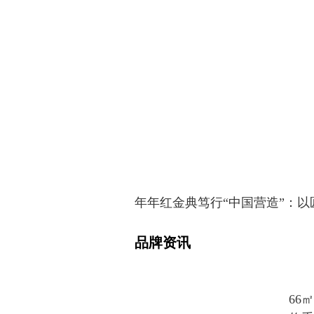
年年红金典笃行“中国营造”：
品牌资讯
66