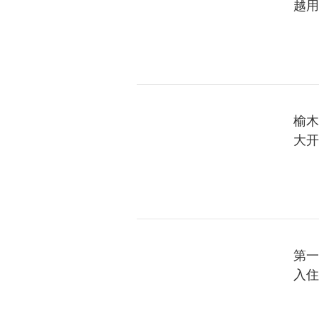
越用
榆木
大开
第一
入住