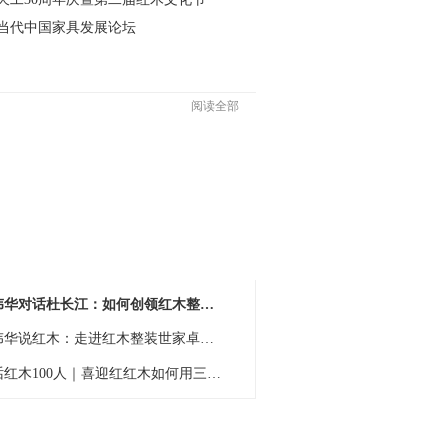
25当代中国家具发展论坛
阅读全部
话红木100人 | 红古轩“大噐”用800㎡重
林伟华对话杜长江：如何创领红木整装 让世
林伟华说红木：走进红木整装世家卓木王董事
对话红木100人｜喜迎红红木如何用三大创新