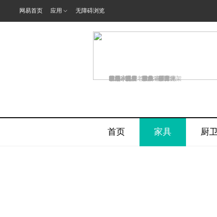
网易首页
应用
无障碍浏览
客厅
柜子
区氏家具
地垫
致远家具
茶几
致远家具
粉饼
红木小Q
红木小Q
收纳
致远家具
收纳
齐溪
沙发
抽屉
家居
鞋柜
沙发
窗帘
厨房
靠垫
老榆木家具
家具
鞋柜
沙发
行李箱
纸巾
茶几
茶几
退场
厨房
茶几
硅藻泥
牙膏
客厅
阳台
沙发床
置物架
首页
家具
厨