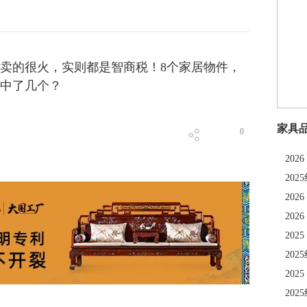
卖的很火，实则都是智商税！8个家居物件，
中了几个？
家具
0
20
20
20
20
20
20
20
20