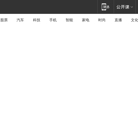
股票
汽车
科技
手机
智能
家电
时尚
直播
文