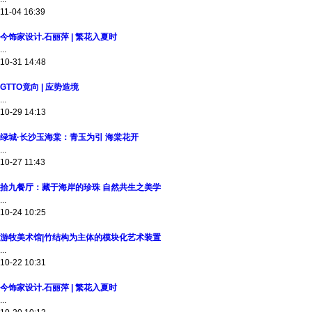
11-04 16:39
今饰家设计.石丽萍 | 繁花入夏时
...
10-31 14:48
GTTO竟向 | 应势造境
...
10-29 14:13
绿城·长沙玉海棠：青玉为引 海棠花开
...
10-27 11:43
拾九餐厅：藏于海岸的珍珠 自然共生之美学
...
10-24 10:25
游牧美术馆|竹结构为主体的模块化艺术装置
...
10-22 10:31
今饰家设计.石丽萍 | 繁花入夏时
...