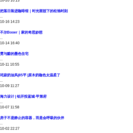
10-20 10:13
把落日装进咖啡馆｜时光斑驳下的松弛时刻
...
10-16 14:23
不尔Booer｜家的奇思妙想
...
10-14 16:40
霓与黯的墨色住宅
...
10-11 10:55
诧寂奶油风|85平 |原木奶咖色太温柔了
...
10-09 11:27
海力设计 | 铝开投蓝城·甲第府
...
10-07 11:58
房子不是静止的容器，而是会呼吸的伙伴
...
10-02 22:27