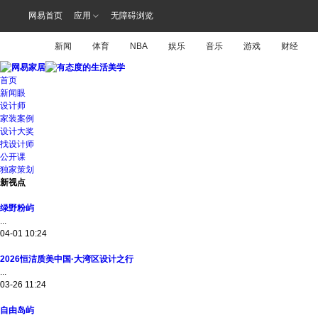
网易首页
应用
无障碍浏览
新闻
体育
NBA
娱乐
音乐
游戏
财经
首页
新闻眼
设计师
家装案例
设计大奖
找设计师
公开课
独家策划
新视点
绿野粉屿
...
04-01 10:24
2026恒洁质美中国·大湾区设计之行
...
03-26 11:24
自由岛屿