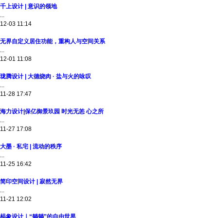
千上设计 | 意识的领地
...
12-03 11:14
无界自定义居住功能，重构人与空间关系
...
12-01 11:08
珑腾设计 | 大德烧肉 · 盐与火的咏叹
...
11-28 17:47
海力设计|保亿御景玖园 时光无恙 心之所
...
11-27 17:08
大墨 · 私宅 | 流动的秩序
...
11-25 16:42
简印空间设计 | 寂然无界
...
11-21 12:02
榀象设计｜“躺躺”的自由世界