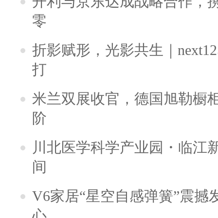
开利与京东达成战略合作，
零
折影赋形，光影共生｜next125携
打
米兰双展收官，德国旭勒橱
阶
川北医学科学产业园・临江新
间
V6家居“星空自感弹簧”震
心