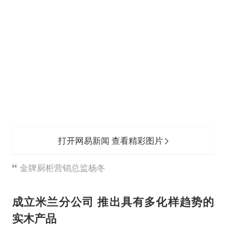
如何把百年大党建设得更加坚强有力
香港殿堂级填词人黎彼得因病离世 终年76岁
弹药库存告急 美军补货难
南太行山失联女孩最后信号不在山林
李亚鹏向地铁吐血女孩捐99999元
总书记关心百姓身边这些民生大事
打开网易新闻 查看精彩图片
金牌厨柜营销总监杨冬
成立米兰分公司 推出具有多化样趋势的
实木产品