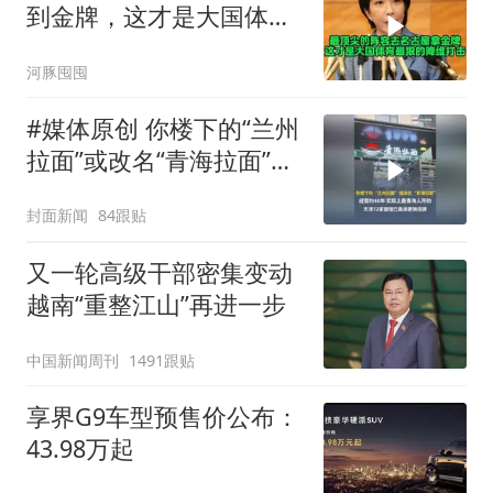
到金牌，这才是大国体育
最狠的降维打击！
河豚囤囤
#媒体原创 你楼下的“兰州
拉面”或改名“青海拉面”，
经营约40年，实际上是青
封面新闻
84跟贴
海人开的，天津72家面馆
已集体更换招牌
又一轮高级干部密集变动
越南“重整江山”再进一步
中国新闻周刊
1491跟贴
享界G9车型预售价公布：
43.98万起