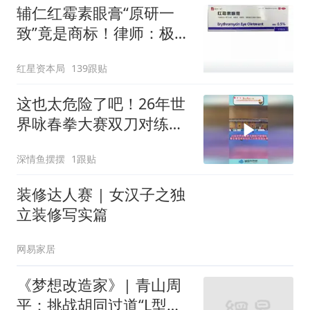
辅仁红霉素眼膏“原研一
致”竟是商标！律师：极易
误导消费者，不妥
红星资本局
139跟贴
这也太危险了吧！26年世
界咏春拳大赛双刀对练金
牌！
深情鱼摆摆
1跟贴
装修达人赛 | 女汉子之独
立装修写实篇
网易家居
《梦想改造家》| 青山周
平：挑战胡同过道“L型的