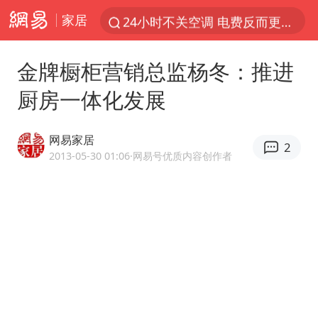
家居
24小时不关空调 电费反而更低？
店主遭女子“鬼手”换钞
金牌橱柜营销总监杨冬：推进
美国退回1000亿美元关税
厨房一体化发展
38岁山东财大教授刘海明逝世
维持强台风级！白海豚直奔华东沿海
网易家居
2
河南试行周五下午弹性离岗
2013-05-30 01:06
·网易号优质内容创作者
顾客结账把钱扔地上 服务员霸气扔回
日本籍女网红在韩直播时自杀身亡
“天津之眼”摩天轮附近2人落水
银行午休1.5小时 留个窗口行不行
41岁女子为鼓励女儿考上985研究生