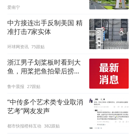
提速产城民生建设
爱南宁
中方接连出手反制美国 精
准打击7家实体
环球网资讯
75跟贴
浙江男子划桨板时看到大
鱼，用桨把鱼拍晕后捞
起；当事人：鱼重7斤6
鲁中晨报
27跟贴
两，做成红烧辣子鱼块，
味道很好
“中传多个艺术类专业取消
艺考”网友发声
都市快报橙柿互动
382跟贴