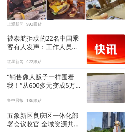
上观新闻
993跟贴
被泰航拒载的22名中国乘
客有人发声：工作人员承
诺免费改签，最后却自费
红星新闻
422跟贴
买机票回国
“销售像人贩子一样围着
我！”从600多元变成5万
元，57岁保洁阿姨做医美
鲁中晨报
186跟贴
后眼睛肿到流泪、视物模
糊
五象新区良庆区一体化部
署会议收官 全域资源共享