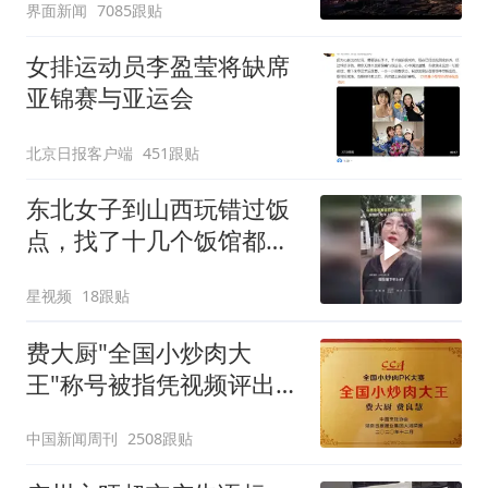
界面新闻
7085跟贴
女排运动员李盈莹将缺席
亚锦赛与亚运会
北京日报客户端
451跟贴
东北女子到山西玩错过饭
点，找了十几个饭馆都没
开门：午休到几点
星视频
18跟贴
费大厨"全国小炒肉大
王"称号被指凭视频评出
官方回应
中国新闻周刊
2508跟贴