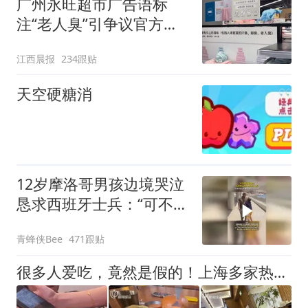
广州永旺超市广告语标
注“老人臭”引争议官方回
应：统一上报反馈，门店
江西晨报
234跟贴
核实完毕后会回电
天空硬糖消
12岁摩洛哥男孩边境哭泣
恳求西班牙士兵：“可不可
以不要把我遣返回国”
青蜂侠Bee
471跟贴
很多人爱吃，竟然是假的！上海多家热门餐饮店被曝光，网友热议