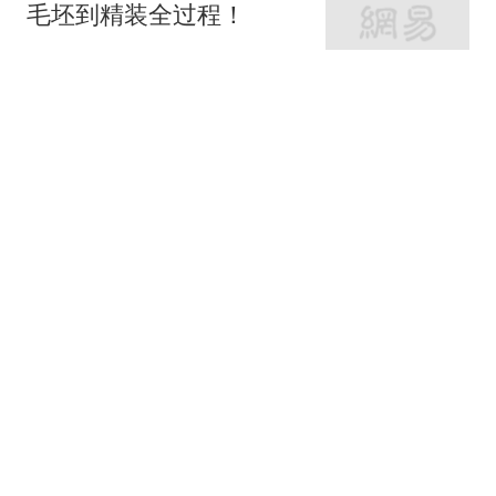
毛坯到精装全过程！
家庭装修设计
66跟贴
女神的婚房真让人羡慕！
地中海与田园风的亲密接
触
七九八零室内设计
老监理提醒：这9个地方
装修可以节省，你还在乱
花钱吗？
紫云说装修
62跟贴
岳父岳母的215平恬静舒
适养老宅