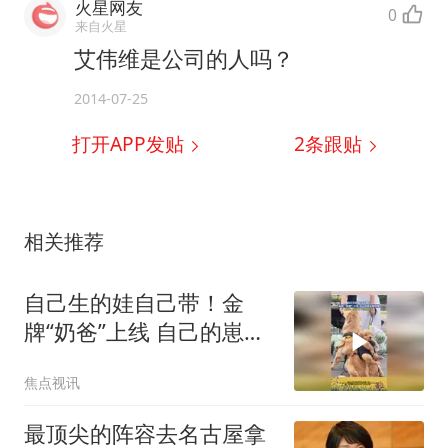
火星网友
0
来自火星
艾伟维是公司的人吗？
2014-07-25
打开APP发贴
2
条跟贴
相关推荐
自己生的娃自己带！金
牌“奶爸”上线 自己的崽走
哪带哪
焦点视讯
最顶尖的阵容去名古屋拿