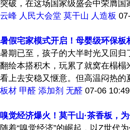
突破，在这场国家级盛会中荣膺国家
云峰
人民大会堂
莫干山
人造板
07
暑假宅家模式开启！母婴级环保板
暑期已至，孩子的大半时光又回归
翻绘本搭积木，玩累了就窝在榻榻
看上去安稳又惬意。但高温闷热的夏
板材
甲醛
添加剂
无醛
07-06 10:49
嗅觉经济爆火！莫干山·茶香板，