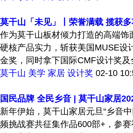
橡木
莫干山
原创设计
原木
02-10 
莫干山「未见」丨荣誉满载 揽获多
作为莫干山板材倾力打造的高端饰
硬核产品实力，斩获美国MUSE
金奖，同时拿下国际CMF设计奖及全
莫干山
美学
家居
设计奖
02-10 10:
国民品牌 全民乡音 | 莫干山家居20
新年伊始，莫干山家居元旦“乡音中
频挑战赛共征集作品600部+，参赛