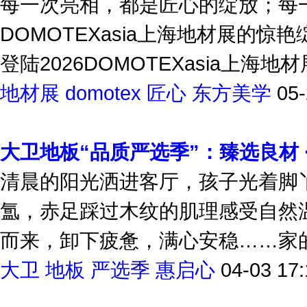
每一次亮相，都是匠心的绽放；每一
DOMOTEXasia上海地材展的
登陆2026DOMOTEXasia上海
地材展
domotex
匠心
东方美学
05-
大卫地板“品质严选季”：臻选良材 
清晨的阳光洒进客厅，孩子光着脚
氲，赤足踩过木纹的肌理感受自然
而来，卸下疲惫，满心安稳……家的
大卫
地板
严选季
惠启心
04-03 17: