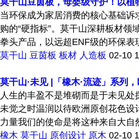
莫干山豆茵板，母婴级守护！以植
当环保成为家居消费的核心基础诉
购的“硬指标”。莫干山深耕板材领
拳头产品，以远超ENF级的环保表现
莫干山
豆茵板
板材
人造板
02-10 
莫干山·未见 |「橡木·流迹」系列
人生的丰盈不是堆砌而是于未见处
未觉之时温润以待欧洲原创花色设
力量我们的使命是将这种来自大自然