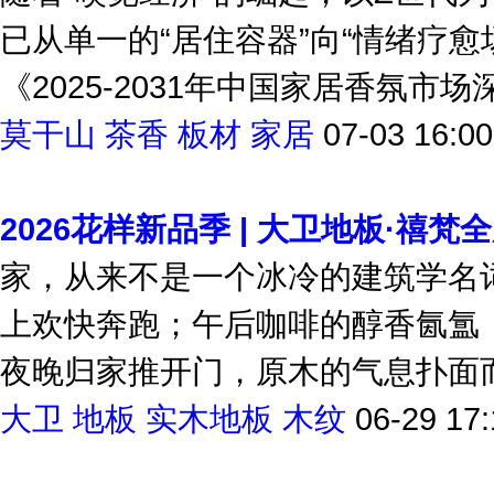
随着“嗅觉经济”的崛起，以Z世代
已从单一的“居住容器”向“情绪疗
《2025-2031年中国家居香氛市场
莫干山
茶香
板材
家居
07-03 16:00
2026花样新品季 | 大卫地板·禧
家，从来不是一个冰冷的建筑学名
上欢快奔跑；午后咖啡的醇香氤氲
夜晚归家推开门，原木的气息扑面而
大卫
地板
实木地板
木纹
06-29 17: