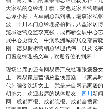
天家私的总经理丁骥，变色龙家具营销副
总谭小彬，古卓副总裁刘凯，瑞森家私张
波，千川木门总经理骆柏韬，八益家居博
览城运营总监李克强，成都新会展中心艺
展中心史青文，中润欧洲城家居总部雷晓
刚，德贝橱柜营销总经理代伟，以及飞宇
门窗总经理杨文军，欢迎各位的到来！
现场出席的还有网易房产总经理张媛媛女
士，网易家居营销总监钱嘉燊，《家具时
代》编委沈沂女士，我是来自网易家居的
胡艳力。欢迎出席的媒体朋友：
四川
新闻
网，成都商报、成都晚报、成都全搜索、