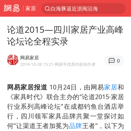
家居
跨界融合拉长夏日经济消费链条
拜登前列腺癌恶化
论道2015—四川家居产业高峰
四川宜宾5.5级地震后余震为何不断
论坛论全程实录
上海轨交全网络地面高架区段限速运行
武契奇会见泽连斯基有何意图
网易家居
0
2026“未录满”本科专业排行榜出炉
2014-10-26 15:21
·网易号优质内容创作者
浙江海域将现5到8米巨浪到狂浪
网易家居报道
10月24日，由网易
家居
和
2026年7月份居民消费价格同比上涨0.5%
《家具时代》联合主办的“论道2015·家居
“伊斯兰版北约”出现
行业系列高峰论坛”在成都钓鱼台酒店举
上海中心城区暴雨预警由橙变红
行，四川领军家具品牌共聚一堂探讨如
台铃电动车仅骑一年就断电趴窝
何“让渠道王者加冕为
品牌
王者”，以下为