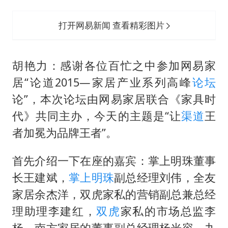
打开网易新闻 查看精彩图片
胡艳力：感谢各位百忙之中参加网易家
居“论道2015—家居产业系列高峰
论坛
论”，本次论坛由网易家居联合《家具时
代》共同主办，今天的主题是“让
渠道
王
者加冕为品牌王者”。
首先介绍一下在座的嘉宾：掌上明珠董事
长王建斌，
掌上明珠
副总经理刘伟，全友
家居余杰洋，双虎家私的营销副总兼总经
理助理李建红，
双虎
家私的市场总监李
杨，南方家居的董事副总经理杨光容，九