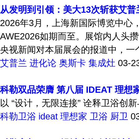
从发明到引领：美大13次斩获艾普
2026年3月，上海新国际博览中
AWE2026如期而至。展馆内人头
央视新闻对本届展会的报道中，一个
艾普兰
进化论
奥斯卡
集成灶
03-2
科勒双品荣膺 第八届 IDEAT 理
以 “设计，无限连接” 诠释卫浴创
科勒卫浴
ideat 理想家
卫浴
厨卫
0