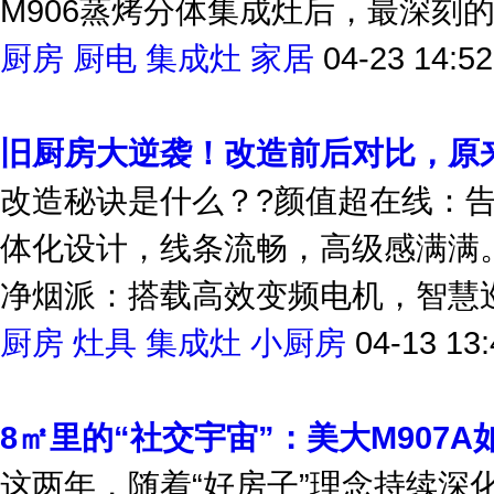
M906蒸烤分体集成灶后，最深刻的认
厨房
厨电
集成灶
家居
04-23 14:52
旧厨房大逆袭！改造前后对比，原
改造秘诀是什么？?颜值超在线：
体化设计，线条流畅，高级感满满。
净烟派：搭载高效变频电机，智慧巡
厨房
灶具
集成灶
小厨房
04-13 13:
8㎡里的“社交宇宙”：美大M907
这两年，随着“好房子”理念持续深