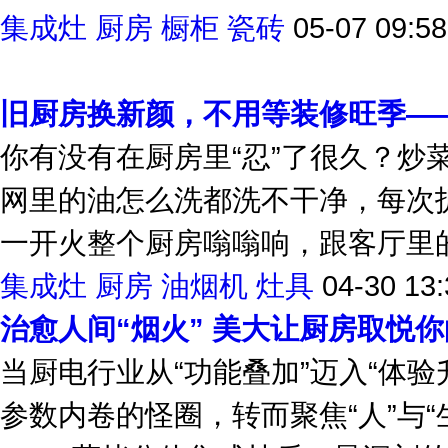
集成灶
厨房
橱柜
瓷砖
05-07 09:58
旧厨房换新颜，不用等装修旺季—
你有没有在厨房里“忍”了很久？炒
网里的油怎么洗都洗不干净，每次
一开火整个厨房嗡嗡响，跟客厅里的
集成灶
厨房
油烟机
灶具
04-30 13:
治愈人间“烟火” 美大让厨房取悦
当厨电行业从“功能叠加”迈入“体
参数内卷的怪圈，转而聚焦“人”与