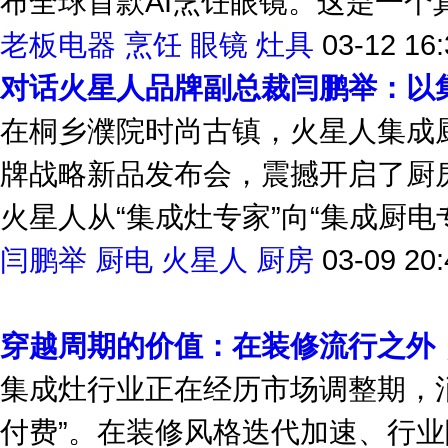
布全球首款AI烹饪眼镜。这是一个真
老板电器
烹饪
眼镜
灶具
03-12 16:
对话火星人品牌副总裁闫鹏举：以
在桐乡濮院时尚古镇，火星人集成厨电
牌战略新品发布会，震撼开启了厨
火星人从“集成灶专家”向“集成厨电专
闫鹏举
厨电
火星人
厨房
03-09 20:
穿越周期的价值：在装修流行之外
集成灶行业正在经历市场调整期，消
付费”。在装修风格迭代加速、行