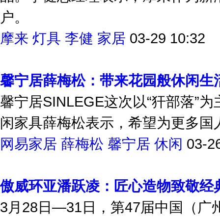
户。
摩来
灯具
李健
家居
03-29 10:32
馨宁居薛梅松：带来花园般休闲生
馨宁居SINLEGE这次以“犴部落
闲家具薛梅松表示，希望为更多国
网易家居
薛梅松
馨宁居
休闲
03-2
傲威环亚潘跃凌：匠心造物致敬经
3月28日—31日，第47届中国（