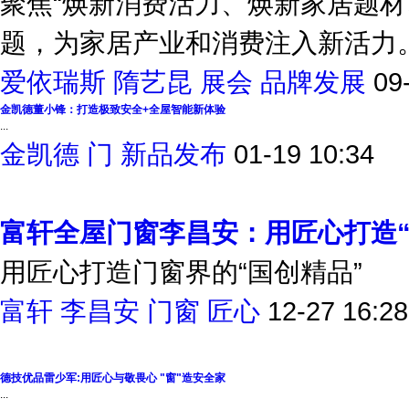
聚焦“焕新消费活力、焕新家居题材
题，为家居产业和消费注入新活力。
爱依瑞斯
隋艺昆
展会
品牌发展
09
金凯德董小锋：打造极致安全+全屋智能新体验
...
金凯德
门
新品发布
01-19 10:34
富轩全屋门窗李昌安：用匠心打造“
用匠心打造门窗界的“国创精品”
富轩
李昌安
门窗
匠心
12-27 16:28
德技优品雷少军:用匠心与敬畏心 "窗"造安全家
...